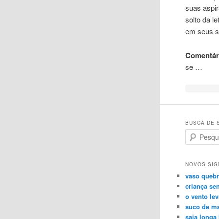
suas aspir
solto da l
em seus s
Comentári
se …
BUSCA DE 
Search
NOVOS SIG
vaso queb
criança se
o vento le
suco de m
saia longa