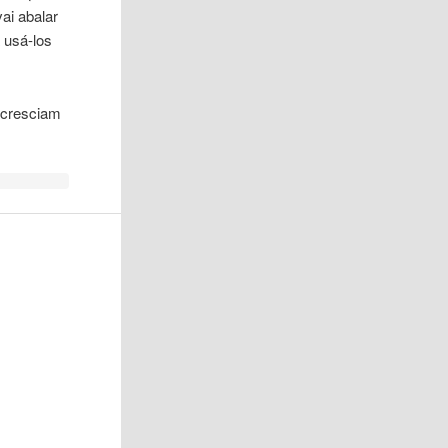
ai abalar
a usá-los
 cresciam