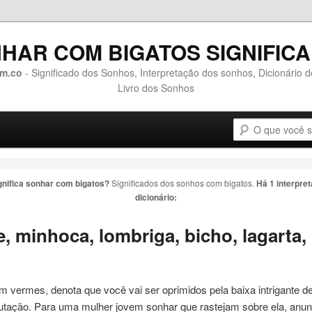
HAR COM BIGATOS SIGNIFIC
m.co
- Significado dos Sonhos, Interpretação dos sonhos, Dicionário 
Livro dos Sonhos
Pesquisa
o conteúdo principal
 o conteúdo secundário
gnifica sonhar com
bigatos
?
Significados dos sonhos com
bigatos
.
Há 1 interpre
dicionário:
, minhoca, lombriga, bicho, lagarta,
 vermes, denota que você vai ser oprimidos pela baixa intrigante 
utação. Para uma mulher jovem sonhar que rastejam sobre ela, anun