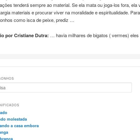
ações tenderá sempre ao material. Se ela mata ou joga-los fora, ela v
etargia materiais e procurar viver na moralidade e espiritualidade. Par
onhos como isca de peixe, prediz …
o por Cristiane Dutra:
… havia milhares de
bigatos
( vermes) eles
SONHOS
NIFICADOS
rado
ndo molestada
vando a casa embora
anga
 branca