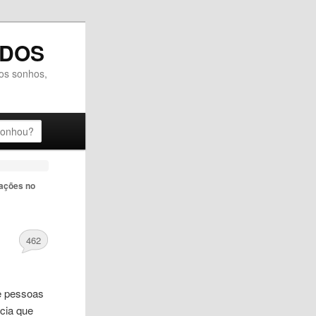
ADOS
dos sonhos,
tações no
462
de pessoas
cia que