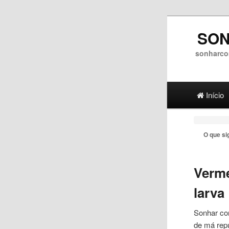
SON
sonharco
Main menu
Ir para 
Ir para
Início
O que si
Verme
larva
Sonhar com
de má rep